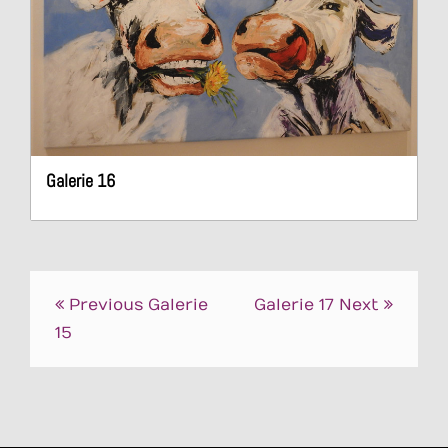
Galerie 16
Beitrags-
Previous
Galerie
Galerie 17
Next
Navigation
15