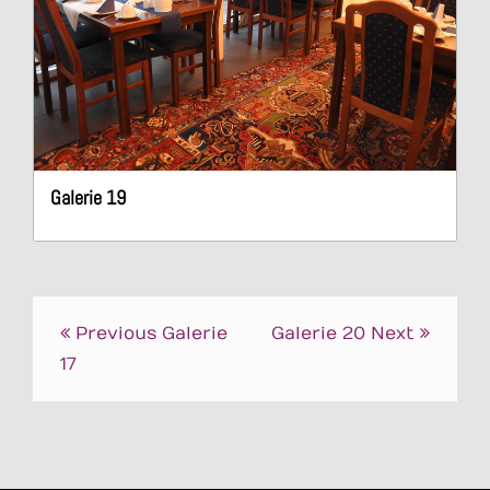
Galerie 19
Beitrags-
Previous
Galerie
Galerie 20
Next
Navigation
17