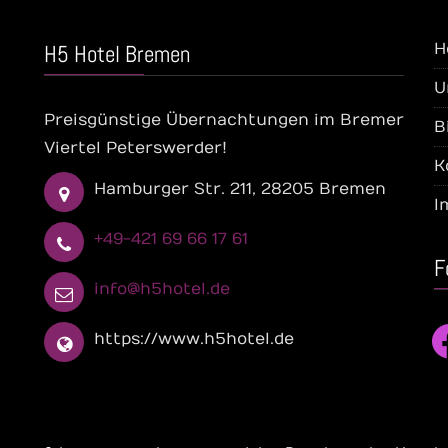
H5 Hotel Bremen
H
U
Preisgünstige Übernachtungen im Bremer
B
Viertel Peterswerder!
K
Hamburger Str. 211, 28205 Bremen
I
+49-421 69 66 17 61
F
info@h5hotel.de
fa
https://www.h5hotel.de