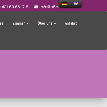
 421 69 66 17 61
info@h5hotel.de
ise
Zimmer
Über uns
Anfahrt